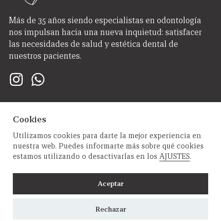
Más de 35 años siendo especialistas en odontología
nos impulsan hacia una nueva inquietud: satisfacer
las necesidades de salud y estética dental de
nuestros pacientes.
Contacto
Cookies
Utilizamos cookies para darte la mejor experiencia en
958 57 02 90
nuestra web. Puedes informarte más sobre qué cookies
estamos utilizando o desactivarlas en los
AJUSTES
.
637 827 190
Calle Andalucía 1, 1A, 18100 Armilla, Granada
Aceptar
Rechazar